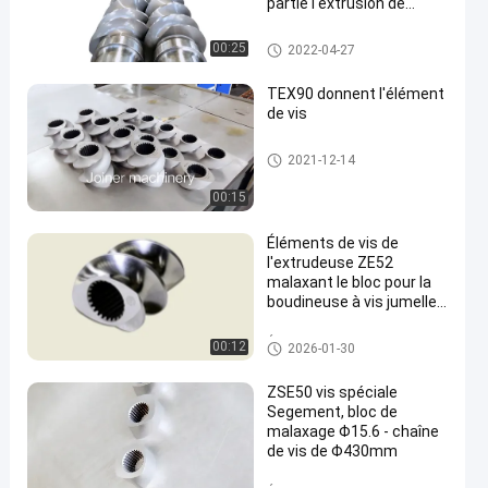
partie l'extrusion de
matière plastique
pièces jumelles de boudineuse
00:25
2022-04-27
à vis
TEX90 donnent l'élément
de vis
Donnez l'élément de vis
2021-12-14
00:15
Éléments de vis de
l'extrudeuse ZE52
malaxant le bloc pour la
boudineuse à vis jumelle
parallèle
Éléments de vis
00:12
2026-01-30
ZSE50 vis spéciale
Segement, bloc de
malaxage Φ15.6 - chaîne
de vis de Φ430mm