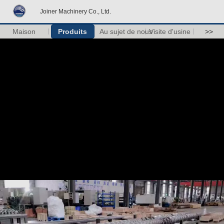
Joiner Machinery Co., Ltd.
Maison
Produits
Au sujet de nous
Visite d'usine
>>