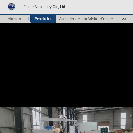
Joiner Machinery Co., Ltd.
Maison
Produits
Au sujet de nous
Visite d'usine
>>