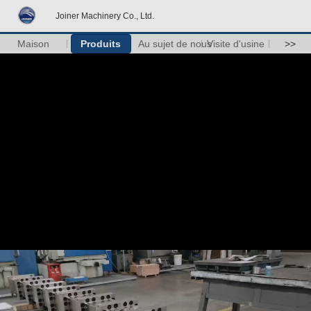
Joiner Machinery Co., Ltd.
Maison
Produits
Au sujet de nous
Visite d'usine
>>