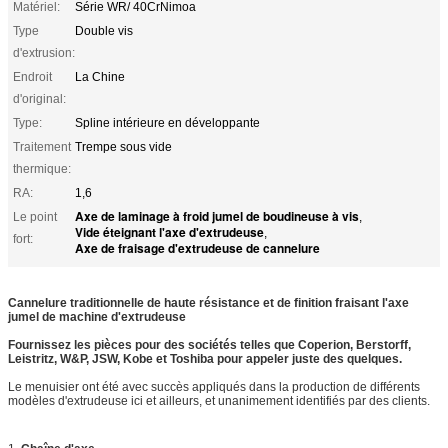
Matériel:
Série WR/ 40CrNimoa
Type
Double vis
d'extrusion:
Endroit
La Chine
d'original:
Type:
Spline intérieure en développante
Traitement
Trempe sous vide
thermique:
RA:
1,6
Axe de laminage à froid jumel de boudineuse à vis
Le point
,
Vide éteignant l'axe d'extrudeuse
,
fort:
Axe de fraisage d'extrudeuse de cannelure
Cannelure traditionnelle de haute résistance et de finition fraisant l'axe
jumel de machine d'extrudeuse
Fournissez les pièces pour des sociétés telles que Coperion, Berstorff,
Leistritz, W&P, JSW, Kobe et Toshiba pour appeler juste des quelques.
Le menuisier ont été avec succès appliqués dans la production de différents
modèles d'extrudeuse ici et ailleurs, et unanimement identifiés par des clients.