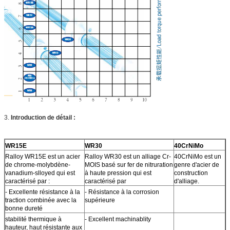
3.
Introduction de détail :
WR15E
WR30
40CrNiMo
Ralloy WR15E est un acier
Ralloy WR30 est un alliage Cr-
40CrNiMo est un
de chrome-molybdène-
MOIS basé sur fer de nitruration
genre d'acier de
vanadium-slloyed qui est
à haute pression qui est
construction
caractérisé par :
caractérisé par
d'alliage.
- Excellente résistance à la
- Résistance à la corrosion
traction combinée avec la
supérieure
bonne dureté
stabilité thermique à
- Excellent machinablity
hauteur, haut résistante aux