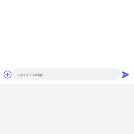
3). Paquet d'enveloppe de bulle,
4). Emballage spécial de mousse,
5). Emballage,
6). Cachetage.
Bavarder
Demande de
soumission
Photo
Video Call