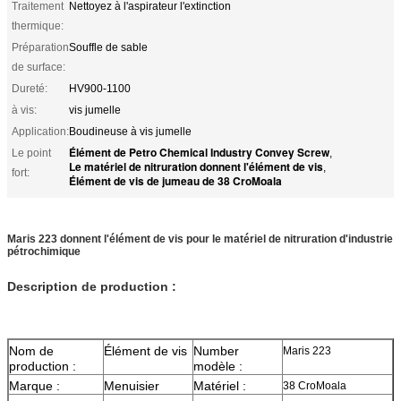
Traitement
Nettoyez à l'aspirateur l'extinction
thermique:
Préparation
Souffle de sable
de surface:
Dureté:
HV900-1100
à vis:
vis jumelle
Application:
Boudineuse à vis jumelle
Élément de Petro Chemical Industry Convey Screw
Le point
,
Le matériel de nitruration donnent l'élément de vis
,
fort:
Élément de vis de jumeau de 38 CroMoala
Maris 223 donnent l'élément de vis pour le matériel de nitruration d'industrie
pétrochimique
Description de production :
Nom de
Élément de vis
Number
Maris 223
production :
modèle :
Marque :
Menuisier
Matériel :
38 CroMoala