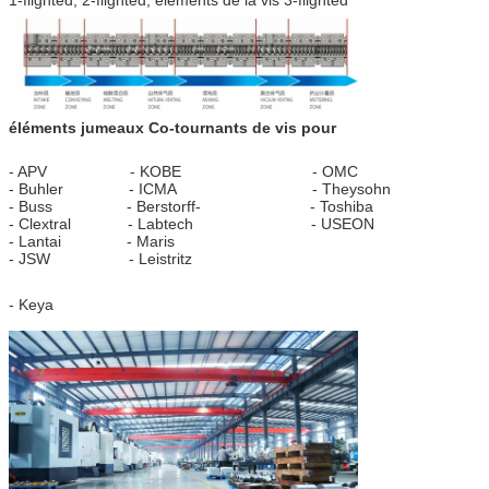
1-flighted, 2-flighted, éléments de la vis 3-flighted
éléments jumeaux Co-tournants de vis pour
- APV - KOBE - OMC
- Buhler - ICMA - Theysohn
- Buss - Berstorff- - Toshiba
- Clextral - Labtech - USEON
- Lantai - Maris
- JSW - Leistritz
- Keya