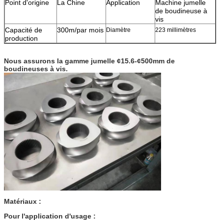
Point d'origine
La Chine
Application
Machine jumelle
de boudineuse à
vis
Capacité de
300m/par mois
Diamètre
223 millimètres
production
Nous assurons la gamme jumelle ¢15.6-¢500mm de
boudineuses à vis.
Matériaux :
Pour l'application d'usage :