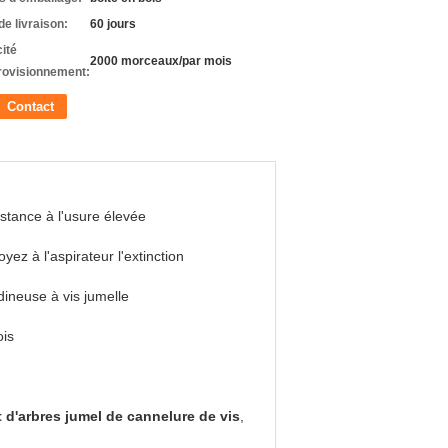
de livraison:
60 jours
ité
2000 morceaux/par mois
rovisionnement:
Contact
stance à l'usure élevée
oyez à l'aspirateur l'extinction
ineuse à vis jumelle
is
d'arbres jumel de cannelure de vis
,