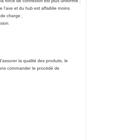
la force de connexion est plus uniforme ;
e l'axe et du hub est affaiblie moins.
nde charge ;
ision.
assurer la qualité des produits, le
sions commander le procédé de