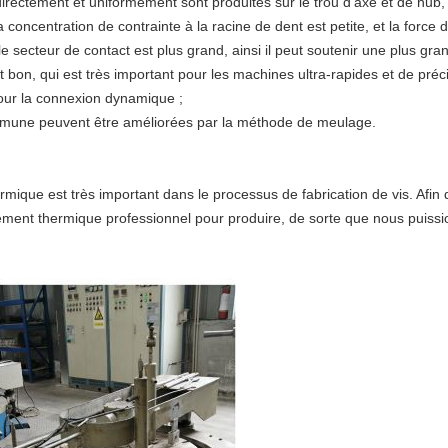
irectement et uniformément sont produites sur le trou d'axe et de hub, 
concentration de contrainte à la racine de dent est petite, et la force d
 secteur de contact est plus grand, ainsi il peut soutenir une plus gra
st bon, qui est très important pour les machines ultra-rapides et de préc
pour la connexion dynamique ;
ommune peuvent être améliorées par la méthode de meulage.
ique est très important dans le processus de fabrication de vis. Afin d'
tement thermique professionnel pour produire, de sorte que nous puis