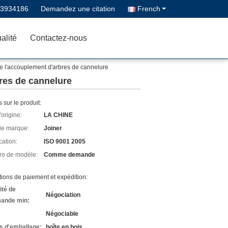
83934186
Demandez une citation
French
alité
Contactez-nous
e l'accouplement d'arbres de cannelure
res de cannelure
s sur le produit:
'origine:
LA CHINE
e marque:
Joiner
cation:
ISO 9001 2005
o de modèle:
Comme demande
ions de paiement et expédition:
ité de
Négociation
ande min:
Négociable
ls d'emballage:
boîte en bois