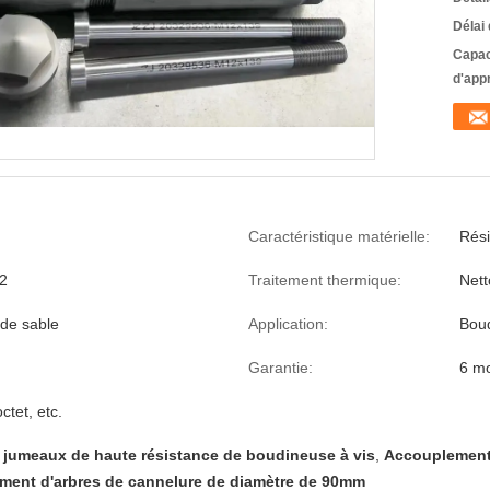
Délai 
Capac
d'app
Caractéristique matérielle:
Rési
2
Traitement thermique:
Nett
 de sable
Application:
Boud
Garantie:
6 mo
ctet, etc.
 jumeaux de haute résistance de boudineuse à vis
,
Accouplement 
ment d'arbres de cannelure de diamètre de 90mm