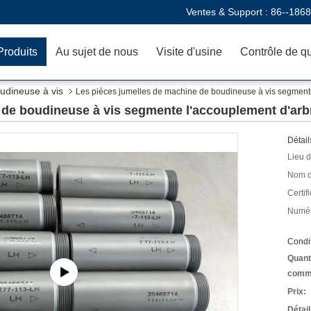
Ventes & Support :
86--186
Produits
Au sujet de nous
Visite d'usine
Contrôle de qu
udineuse à vis
Les pièces jumelles de machine de boudineuse à vis segment
 de boudineuse à vis segmente l'accouplement d'arb
Détail
Lieu d
Nom d
Certifi
Numér
Condit
Quant
comm
Prix:
Détai