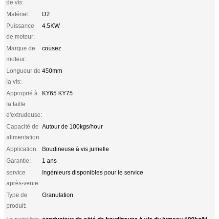
de vis:
Matériel:
D2
Puissance
4.5KW
de moteur:
Marque de
cousez
moteur:
Longueur de
450mm
la vis:
Approprié à
KY65 KY75
la taille
d'extrudeuse:
Capacité de
Autour de 100kgs/hour
alimentation:
Application:
Boudineuse à vis jumelle
Garantie:
1 ans
service
Ingénieurs disponibles pour le service
après-vente:
Type de
Granulation
produit:
conducteur de côté de boudineuse à vis du jumeau 100kg/H