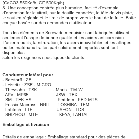
(CaCO3 550Kg/h, GF 500Kg/h)
3· Une conception centrée plus humaine, facilité d'exemple
d'operation.for le vitrail, sur la douille cannelée, la tête de vis plate,
le soutien réglable et le tiroir de propre vers le haut de la fuite. Boîte
conçue basée sur des demandes d'utilisateur.
Tous les éléments de Screw de menuisier sont fabriqués utilisant
seulement l'usage de bonne qualité et les aciers anticorrosion.
L'acier à outils, la nitruration, les aciers inoxydables et les alliages
ou les matériaux traités particulièrement importés sont tout
disponibles
selon les exigences spécifiques de clients.
Conducteur latéral pour
- Berstorff : ZE
- Leistritz : ZSE - MICRO
- Theysohn : TSK - Maris : TM-W
- APV : MP65 - JSW : TEX
- SM : TEK-HS - Feddem : FED-MTS
- Fessia Macross : NRII - TOSHIBA : TEM
- Labtech : LTE - USEON : TDS
- SHIZHOU : MTE - KEYA, LANTAI
Emballage et livraison
Détails de emballage : Emballage standard pour des pièces de