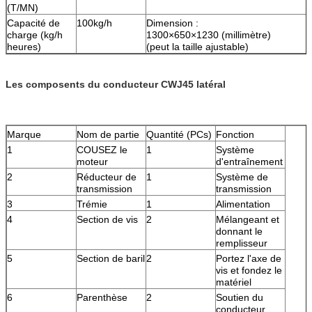
(T/MN)
Capacité de
100kg/h
Dimension :
charge (kg/h
1300×650×1230 (millimètre)
heures)
(peut la taille ajustable)
Les composents du conducteur CWJ45 latéral
Marque
Nom de partie
Quantité (PCs)
Fonction
1
COUSEZ le
1
Système
moteur
d'entraînement
2
Réducteur de
1
Système de
transmission
transmission
3
Trémie
1
Alimentation
4
Section de vis
2
Mélangeant et
donnant le
remplisseur
5
Section de baril
2
Portez l'axe de
vis et fondez le
matériel
6
Parenthèse
2
Soutien du
conducteur