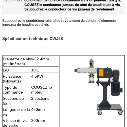
Le point fort:
,
COUSEZ le conducteur jumeau de côté de boudineuse à vis
,
Saupoudrez le conducteur de vis jumeau de revêtement
Saupoudrez le conducteur latéral de revêtement de conduit d'éléments
jumeaux de boudineuse à vis
Spécification technique CWJ58
Diamètre de vis
Φ62.4mm
(millimètres)
L/D
10:1
Puissance
4.5KW
(kilowatts)
Type de
COUSEZ le
commande
moteur
Sections de
2 sections
baril
Longueur de la
450mm
vis
Vitesse de vis
300rpm
de sortie