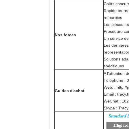
Coûts concurr
Rapide tournez
refourbies
Les pièces fou
Procédure comp
Nos forces
Un service de
Les dernières 
représentatio
Solutions ada
spécifiques
A l'attention 
Téléphone :
Web. :
http://
Guides d'achat
Email : tracy
WeChat : 18
Skype : Trac