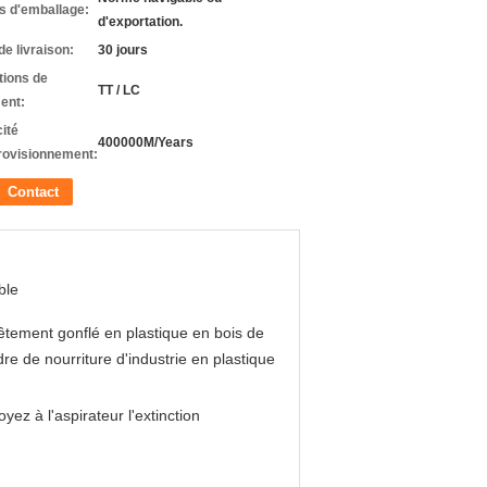
ls d'emballage:
d'exportation.
de livraison:
30 jours
tions de
TT / LC
ent:
ité
400000M/Years
rovisionnement:
Contact
ble
tement gonflé en plastique en bois de
re de nourriture d'industrie en plastique
oyez à l'aspirateur l'extinction