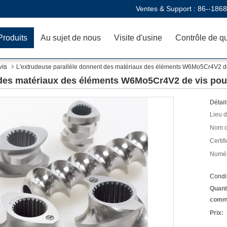
Ventes & Support :
86--186
Produits
Au sujet de nous
Visite d'usine
Contrôle de qu
vis
L'extrudeuse parallèle donnent des matériaux des éléments W6Mo5Cr4V2 de
 des matériaux des éléments W6Mo5Cr4V2 de vis pou
Détail
Lieu d
Nom d
Certifi
Numér
Condit
Quant
comm
Prix: