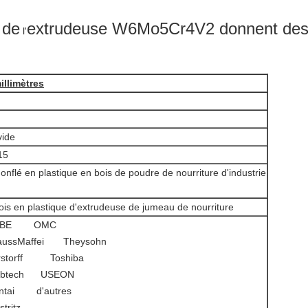
 de
extrudeuse W6Mo5Cr4V2 donnent des 
l'
illimètres
vide
15
nflé en plastique en bois de poudre de nourriture d'industrie
is en plastique d'extrudeuse de jumeau de nourriture
BE OMC
ussMaffei Theysohn
torff Toshiba
Labtech USEON
ntai d'autres
ritz