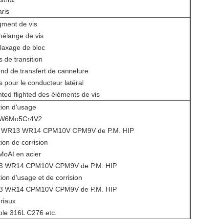
is
gment de vis
élange de vis
laxage de bloc
 de transition
nd de transfert de cannelure
s pour le conducteur latéral
ghted flighted des éléments de vis
tion d'usage
ls W6Mo5Cr4V2
5 WR13 WR14 CPM10V CPM9V de P.M. HIP
tion de corrision
MoAI en acier
13 WR14 CPM10V CPM9V de P.M. HIP
tion d'usage et de corrision
13 WR14 CPM10V CPM9V de P.M. HIP
riaux
ble 316L C276 etc.