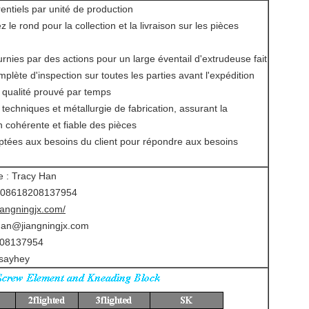
entiels par unité de production
 le rond pour la collection et la livraison sur les pièces
rnies par des actions pour un large éventail d'extrudeuse fait
lète d'inspection sur toutes les parties avant l'expédition
 qualité prouvé par temps
techniques et métallurgie de fabrication, assurant la
n cohérente et fiable des pièces
ptées aux besoins du client pour répondre aux besoins
de : Tracy Han
 008618208137954
jiangningjx.com/
.han@jiangningjx.com
208137954
ysayhey