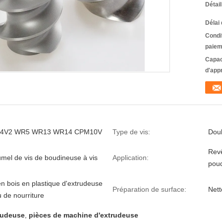
Détai
Délai 
Condi
paiem
Capac
d'app
4V2 WR5 WR13 WR14 CPM10V
Type de vis:
Dou
Revê
umel de vis de boudineuse à vis
Application:
poud
n bois en plastique d'extrudeuse
Préparation de surface:
Nett
 de nourriture
trudeuse
,
pièces de machine d'extrudeuse