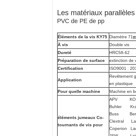
Les matériaux parallèles
PVC de PE de pp
Éléments de la vis KY75
Diamètre 71
m
À vis
Double vis
Dureté
HRC58-62
Préparation de surface
extinction de 
Certification
ISO9001 : 20
Revêtement go
Application
en plastique
Pour quelle machine
Machine en bo
APV KO
Buhler Kra
Buss Bers
éléments jumeaux Co-
Clextral 
tournants de vis pour
Coperion La
JSW Leist