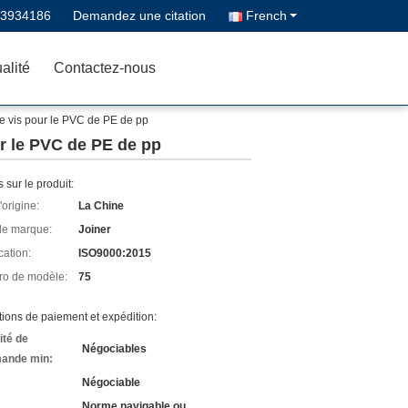
83934186
Demandez une citation
French
alité
Contactez-nous
 vis pour le PVC de PE de pp
r le PVC de PE de pp
s sur le produit:
'origine:
La Chine
e marque:
Joiner
cation:
ISO9000:2015
o de modèle:
75
ions de paiement et expédition:
ité de
Négociables
ande min:
Négociable
Norme navigable ou