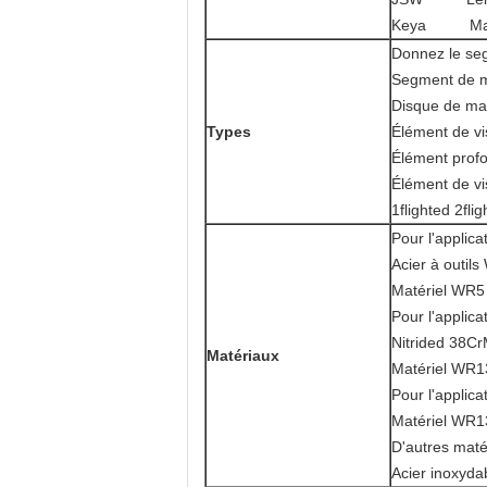
Keya Mar
Donnez le se
Segment de m
Disque de ma
Types
Élément de vis
Élément profo
Élément de vi
1flighted 2fli
Pour l'applica
Acier à outi
Matériel WR
Pour l'applica
Nitrided 38Cr
Matériaux
Matériel WR
Pour l'applica
Matériel WR
D'autres maté
Acier inoxyda