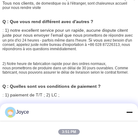
Tous nos clients,
de domestique ou à l'étranger, sont chaleureux accueil
pour nous rendre visite
Q : Que vous rend différent avec d'autres ?
: 1) notre excellent service pour un rapide, aucune dispute citent
juste pour nous envoyer l'email que nous
promettons de répondre avec
Si vous
un prix d'ici 24 heures - parfois même dans l'heure.
avez besoin d'un
conseil, appelez juste notre bureau d'exportation à +86 028 87226313, nous
répondrons à vos questions immédiatement.
2)
Notre heure de fabrication rapide pour des ordres normaux,
nous promettrons de produire dans un délai de 30 jours ouvrables. Comme
fabricant, nous pouvons assurer le délai de livraison selon le contrat formel.
Q : Quelles sont vos conditions de paiement ?
: 1) paiement de T/T ; 2) LC ;
pièces de machine d'extrudeuse
Vis d'extrudeuse
Étiquettes:
,
Joyce
éléments jumeaux de boudineuse à vis
,
3:51 PM