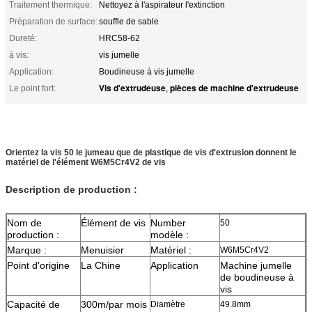
Traitement thermique:
Nettoyez à l'aspirateur l'extinction
Préparation de surface:
souffle de sable
Dureté:
HRC58-62
à vis:
vis jumelle
Application:
Boudineuse à vis jumelle
Vis d'extrudeuse
pièces de machine d'extrudeuse
Le point fort:
,
Orientez la vis 50 le jumeau que de plastique de vis d'extrusion donnent le
matériel de l'élément W6M5Cr4V2 de vis
Description de production :
Nom de
Élément de vis
Number
50
production :
modèle :
Marque :
Menuisier
Matériel :
W6M5Cr4V2
Point d'origine
La Chine
Application
Machine jumelle
de boudineuse à
vis
Capacité de
300m/par mois
Diamètre
49.8mm