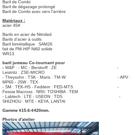
Baril de Combi
Baril de dégazage prolongé
Baril de Combi avec vers l'arrière
Matériaux :
acier 45#
Barils en acier de Nitrided
Barils d'acier à outils
Baril bimétallique SAM26
fait de PM-HIP Ni60 solide
WR13
baril jumeau Co-tournant pour
-
W&P : - MC - Berstorff : ZE -
Leistritz : ZSE-MICRO
- Theysohn : TSK - Maris : TM-W - APV :
MP65 - JSW : TEX
- SM : TEK-HS - Feddem : FED-MTS -
Fessia Macross : NRII- TOSHIBA : TEM
- Labtech : LTE - USEON : TDS -
SHIZHOU : MTE - KEYA, LANTAI
Gamme ¢15.6-¢420mm.
Photos d'atelier