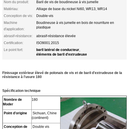
Nom du produit:
Baril de vis de boudineuse à vis jumelle
Matériau:
Alliage de base du nickel Ni60, WR13, WR14
Conception de vis:
Double-vis
Machine
Boudineuse à vis jumelle en bois de nourriture en
plastique
d'application:
abrasif-résistance:
abrasif-résistance élevée
Certification:
ISO9001:2015
baril latéral de conducteur
Le point fort:
,
éléments de baril d'extrudeuse
Finissage extérieur élevé de polonais de vis et de baril d'extrudeuse de la
résistance à l'usure 180
Spécification technique
Nombre de
180
Moder
Point d'origine
Sichuan, Chine
(continent)
Conception de
Double vis