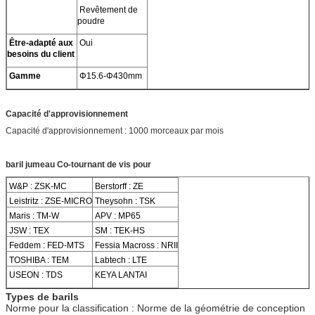
Revêtement de
poudre
Être-adapté aux
Oui
besoins du client
Gamme
Φ15.6-Φ430mm
Capacité d'approvisionnement
Capacité d'approvisionnement : 1000 morceaux par mois
baril jumeau Co-tournant de vis pour
W&P : ZSK-MC
Berstorff : ZE
Leistritz : ZSE-MICRO
Theysohn : TSK
Maris : TM-W
APV : MP65
JSW : TEX
SM : TEK-HS
Feddem : FED-MTS
Fessia Macross : NRII
TOSHIBA : TEM
Labtech : LTE
USEON : TDS
KEYA LANTAI
Types de barils
Norme pour la classification : Norme de la géométrie de conception