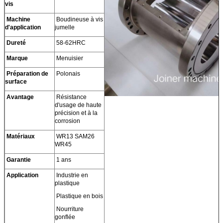
vis
Machine
Boudineuse à vis
d'application
jumelle
Dureté
58-62HRC
Marque
Menuisier
Préparation de
Polonais
surface
Avantage
Résistance
d'usage de haute
précision et à la
corrosion
Matériaux
WR13 SAM26
WR45
Garantie
1 ans
Application
Industrie en
plastique
Plastique en bois
Nourriture
gonflée